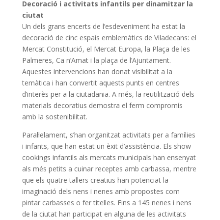
Decoració i activitats infantils per dinamitzar la
ciutat
Un dels grans encerts de l’esdeveniment ha estat la
decoració de cinc espais emblemàtics de Viladecans: el
Mercat Constitució, el Mercat Europa, la Plaça de les
Palmeres, Ca n’Amat i la plaça de l’Ajuntament.
Aquestes intervencions han donat visibilitat a la
temàtica i han convertit aquests punts en centres
d’interès per a la ciutadania. A més, la reutilització dels
materials decoratius demostra el ferm compromís
amb la sostenibilitat.
Paral·lelament, s’han organitzat activitats per a famílies
i infants, que han estat un èxit d’assistència. Els show
cookings infantils als mercats municipals han ensenyat
als més petits a cuinar receptes amb carbassa, mentre
que els quatre tallers creatius han potenciat la
imaginació dels nens i nenes amb propostes com
pintar carbasses o fer titelles. Fins a 145 nenes i nens
de la ciutat han participat en alguna de les activitats