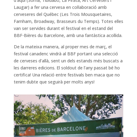
d’aquí (Soma, Tibidabo, La Pirata, Art Cervesers i
Laugar) a fer una cervesa en col·laboració amb
cerveseres del Québec (Les Trois Mousquetaires,
Farnham, Broadway, Brasseurs du Temps). Totes elles
van ser servides durant el festival en el estand del
BBF-Bières du Barcelone, amb una fantàstica acollida.
De la mateixa manera, al proper mes de març, el
festival canadenc vindrà al BBF portant una selecció
de cerveses d’allà, sent un dels estands més buscats a
les darreres edicions. El soldout de l’any passat bé ho
certifica! Una relació entre festivals ben maca que no
tenim dubte que seguirà per molts anys!